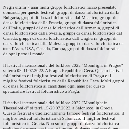
Negli ultimi 7 anni molti gruppi folcloristici hanno presentato
domanda per questo festival: gruppi di danza folcloristica dalla
Bulgaria, gruppi di danza folcloristica dal Messico, gruppi di
danza folcloristica dalla Francia, gruppi di danza folcloristica
dall'Italia, gruppi di danza folcloristica dall'Armenia, gruppi di
danza folcloristica dalla Svezia, gruppi di danza folcloristica dal
Canada, gruppi di danza folcloristica dall'Ungheria, gruppi di
danza folcloristica dalla Malesia, gruppi di danza folcloristica da
tutta l'Asia, USA, Canada, Europa, gruppi di danza folcloristica
da ogni parte il mondo.
Il festival internazionale del folklore 2022 "Moonlight in Prague"
si terrà 08-11.07.2022. A Praga, Repubblica Ceca. Questo festival
folcloristico è il miglior festival folcloristico di Praga e il
miglior festival folcloristico della Repubblica Ceca. Molti gruppi
di danza folcloristica si candidano ogni anno per questo
spettacolare festival folcloristico a Praga.
Il festival internazionale del folklore 2022 "Moonlight in
Thessaloniki" si terrà 15-20.07.2022. a Salonicco, in Grecia.
Questo festival è tradizionalmente famoso festival folcloristico, il
miglior festival folcloristico di Salonicco, il miglior festival
folcloristico in Grecia. Non solo i gruppi di danza folcloristica
tradizionale greca, ma i cori e i gruppi di danza moderna di tutto