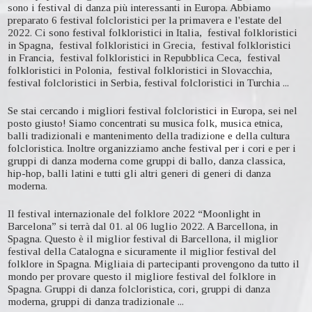
sono i festival di danza più interessanti in Europa. Abbiamo
preparato 6 festival folcloristici per la primavera e l'estate del
2022. Ci sono festival folkloristici in Italia, festival folkloristici
in Spagna, festival folkloristici in Grecia, festival folkloristici
in Francia, festival folkloristici in Repubblica Ceca, festival
folkloristici in Polonia, festival folkloristici in Slovacchia,
festival folcloristici in Serbia, festival folcloristici in Turchia ...
Se stai cercando i migliori festival folcloristici in Europa, sei nel
posto giusto! Siamo concentrati su musica folk, musica etnica,
balli tradizionali e mantenimento della tradizione e della cultura
folcloristica. Inoltre organizziamo anche festival per i cori e per i
gruppi di danza moderna come gruppi di ballo, danza classica,
hip-hop, balli latini e tutti gli altri generi di generi di danza
moderna.
Il festival internazionale del folklore 2022 “Moonlight in
Barcelona” si terrà dal 01. al 06 luglio 2022. A Barcellona, in
Spagna. Questo è il miglior festival di Barcellona, il miglior
festival della Catalogna e sicuramente il miglior festival del
folklore in Spagna. Migliaia di partecipanti provengono da tutto il
mondo per provare questo il migliore festival del folklore in
Spagna. Gruppi di danza folcloristica, cori, gruppi di danza
moderna, gruppi di danza tradizionale ...