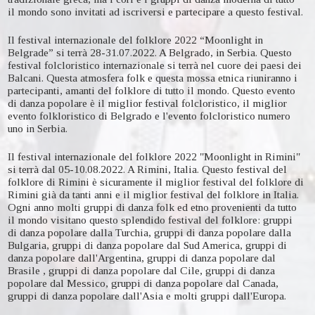
il mondo sono invitati ad iscriversi e partecipare a questo festival.
Il festival internazionale del folklore 2022 “Moonlight in
Belgrade” si terrà 28-31.07.2022. A Belgrado, in Serbia. Questo
festival folcloristico internazionale si terrà nel cuore dei paesi dei
Balcani. Questa atmosfera folk e questa mossa etnica riuniranno i
partecipanti, amanti del folklore di tutto il mondo. Questo evento
di danza popolare è il miglior festival folcloristico, il miglior
evento folkloristico di Belgrado e l'evento folcloristico numero
uno in Serbia.
Il festival internazionale del folklore 2022 "Moonlight in Rimini"
si terrà dal 05-10.08.2022. A Rimini, Italia. Questo festival del
folklore di Rimini è sicuramente il miglior festival del folklore di
Rimini già da tanti anni e il miglior festival del folklore in Italia.
Ogni anno molti gruppi di danza folk ed etno provenienti da tutto
il mondo visitano questo splendido festival del folklore: gruppi
di danza popolare dalla Turchia, gruppi di danza popolare dalla
Bulgaria, gruppi di danza popolare dal Sud America, gruppi di
danza popolare dall'Argentina, gruppi di danza popolare dal
Brasile , gruppi di danza popolare dal Cile, gruppi di danza
popolare dal Messico, gruppi di danza popolare dal Canada,
gruppi di danza popolare dall'Asia e molti gruppi dall'Europa.