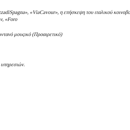
zza
di
Spagna
», «
Via
Cavour
», η επήσκεψη του ιταλικού κοινοβ
ν, «
Foro
ζωντανό μουςικό (Προαιρετικό)
 υπηρεσιών.