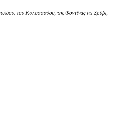
ουλύου, του Κολοσσαύου, της Φοντϊνας ντι Σρϋβι,