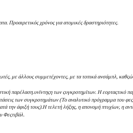
τα. Προαιρετικός χρόνος για ατομικές δραστηριότητες.
ές, με άλλους συμμετέχοντες, με τα τοπικά ανσάμπλ, καθςώς 
στική παρέλαση.
υνϊντηςη των ςυγκροτημϊτων. Η εορταςτικό πα
τάσεις των συγκροτημάτων (Το αναλυτικό πρόγραμμα του φεςτι
τά την άφιξή τους).
Η τελετή λήξης, η απονομή πτυχίων, η α
υ Φεςτιβάλ.