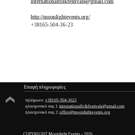
internationalfolkfestivals@gmail.com
http://moonlightevents.org/
+38165-504-36-23
Επαφή πληροφορίες
τηλέφωνο:
+38165-504-3623
ηλεκτρονικό σας 1:
internationalfolkfestivals@gmail.com
ηλεκτρονικό σας 2:
office@moonlightevents.org
COPYRIGHT Moonlight Events
- 2026